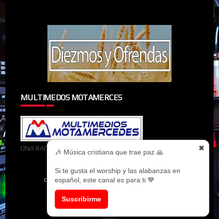
MULTIMEDOS MOTAMERCES
UNA RADIOMIEMBRO DE MULTIMEDOS MOTAMERCES
✖
🎶 Música cristiana que trae paz 🙏
Si te gusta el worship y las alabanzas en
español, este canal es para ti 💙
CREATED BY
SORATEMPLATES
| DISTRIBUTED BY
MYBLOGGERTHEMES
Suscribirme