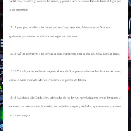
santificaos, vosotros y vuestros hermanos, y pasad el arca de Jehová Dios de Israel al lugar que
le he preparado;
15:13 pues por no haberlo hecho así vosotros la primera vez, Jehová nuestro Dios nos
quebrantó, por cuanto no le buscamos según su ordenanza.
15:14 Así los sacerdotes y los levitas se santificaron para traer el arca de Jehová Dios de Israel.
15:15 Y los hijos de los levitas trajeron el arca de Dios puesta sobre sus hombros en las barras,
como lo había mandado Moisés, conforme a la palabra de Jehová.
15:16 Asimismo dijo David a los principales de los levitas, que designasen de sus hermanos a
cantores con instrumentos de música, con salterios y arpas y címbalos, que resonasen y alzasen
la voz con alegría.