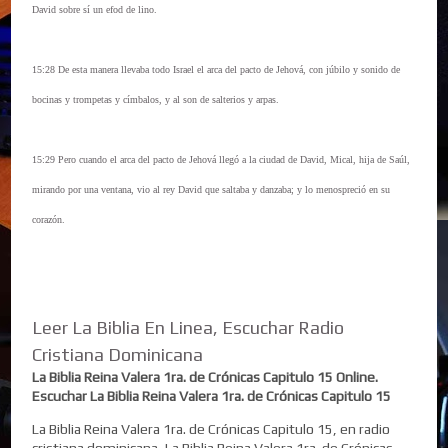
David sobre sí un efod de lino.
15:28 De esta manera llevaba todo Israel el arca del pacto de Jehová, con júbilo y sonido de
bocinas y trompetas y címbalos, y al son de salterios y arpas.
15:29 Pero cuando el arca del pacto de Jehová llegó a la ciudad de David, Mical, hija de Saúl,
mirando por una ventana, vio al rey David que saltaba y danzaba; y lo menospreció en su
corazón.
Leer La Biblia En Linea, Escuchar Radio
Cristiana Dominicana
La Biblia Reina Valera 1ra. de Crónicas Capitulo 15 Online.
Escuchar La Biblia Reina Valera 1ra. de Crónicas Capitulo 15
La Biblia Reina Valera 1ra. de Crónicas Capitulo 15, en radio
cristiana dominicana, La Biblia Reina Valera 1ra. de Crónicas