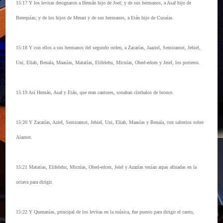
15:17 Y los levitas designaron a Hemán hijo de Joel; y de sus hermanos, a Asaf hijo de
Berequías; y de los hijos de Merari y de sus hermanos, a Etán hijo de Cusaías.
15:18 Y con ellos a sus hermanos del segundo orden, a Zacarías, Jaaziel, Semiramot, Jehiel,
Uni, Eliab, Benaía, Maasías, Matatías, Elifelehu, Micnías, Obed-edom y Jeiel, los porteros.
15:19 Así Hemán, Asaf y Etán, que eran cantores, sonaban címbalos de bronce.
15:20 Y Zacarías, Aziel, Semiramot, Jehiel, Uni, Eliab, Maasías y Benaía, con salterios sobre
Alamot.
15:21 Matatías, Elifelehu, Micnías, Obed-edom, Jeiel y Azazías tenían arpas afinadas en la
octava para dirigir.
15:22 Y Quenanías, principal de los levitas en la música, fue puesto para dirigir el canto,