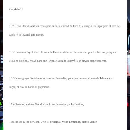
Capítulo 15
15:1 Hizo David también casas para sí en la ciudad de David, y arregló un lugar para el arca de
Dios, y le levantó una tienda.
15:2 Entonces dijo David: El arca de Dios no debe ser llevada sino por los levitas; porque a
ellos ha elegido Jehová para que lleven el arca de Jehová, y le sirvan perpetuamente.
15:3 Y congregó David a todo Israel en Jerusalén, para que pasasen el arca de Jehová a su
lugar, el cual le había él preparado.
15:4 Reunió también David a los hijos de Aarón y a los levitas;
15:5 de los hijos de Coat, Uriel el principal, y sus hermanos, ciento veinte.