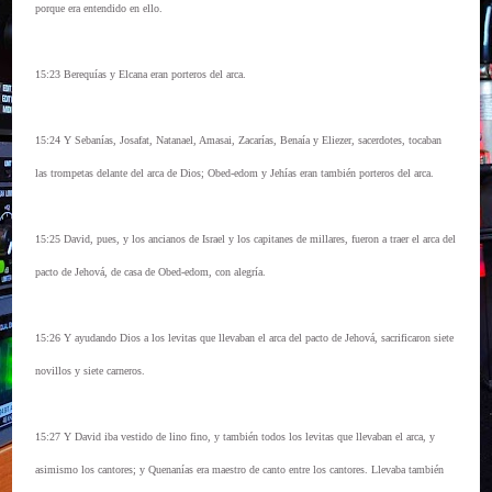
porque era entendido en ello.
15:23 Berequías y Elcana eran porteros del arca.
15:24 Y Sebanías, Josafat, Natanael, Amasai, Zacarías, Benaía y Eliezer, sacerdotes, tocaban
las trompetas delante del arca de Dios; Obed-edom y Jehías eran también porteros del arca.
15:25 David, pues, y los ancianos de Israel y los capitanes de millares, fueron a traer el arca del
pacto de Jehová, de casa de Obed-edom, con alegría.
15:26 Y ayudando Dios a los levitas que llevaban el arca del pacto de Jehová, sacrificaron siete
novillos y siete carneros.
15:27 Y David iba vestido de lino fino, y también todos los levitas que llevaban el arca, y
asimismo los cantores; y Quenanías era maestro de canto entre los cantores. Llevaba también