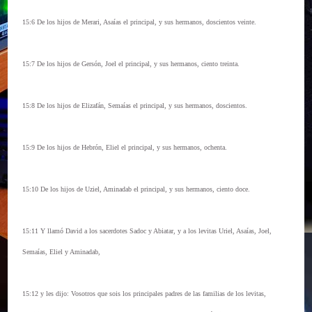
15:6 De los hijos de Merari, Asaías el principal, y sus hermanos, doscientos veinte.
15:7 De los hijos de Gersón, Joel el principal, y sus hermanos, ciento treinta.
15:8 De los hijos de Elizafán, Semaías el principal, y sus hermanos, doscientos.
15:9 De los hijos de Hebrón, Eliel el principal, y sus hermanos, ochenta.
15:10 De los hijos de Uziel, Aminadab el principal, y sus hermanos, ciento doce.
15:11 Y llamó David a los sacerdotes Sadoc y Abiatar, y a los levitas Uriel, Asaías, Joel,
Semaías, Eliel y Aminadab,
15:12 y les dijo: Vosotros que sois los principales padres de las familias de los levitas,