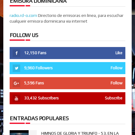
EMISORA DOMINICANA
radio.rd-o.com
Directorio de emisoras en linea, para escuchar
cualqueir emisora dominicana via internet
FOLLOW US
12,150
Fans
Like
9,960
Followers
Follow
5,596
Fans
Follow
33,432
Subscribers
Subscribe
ENTRADAS POPULARES
HIMNOS DE GLORIA Y TRIUNFO - 53. EN LA