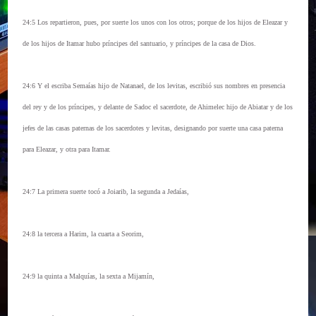
24:5 Los repartieron, pues, por suerte los unos con los otros; porque de los hijos de Eleazar y
de los hijos de Itamar hubo príncipes del santuario, y príncipes de la casa de Dios.
24:6 Y el escriba Semaías hijo de Natanael, de los levitas, escribió sus nombres en presencia
del rey y de los príncipes, y delante de Sadoc el sacerdote, de Ahimelec hijo de Abiatar y de los
jefes de las casas paternas de los sacerdotes y levitas, designando por suerte una casa paterna
para Eleazar, y otra para Itamar.
24:7 La primera suerte tocó a Joiarib, la segunda a Jedaías,
24:8 la tercera a Harim, la cuarta a Seorim,
24:9 la quinta a Malquías, la sexta a Mijamín,