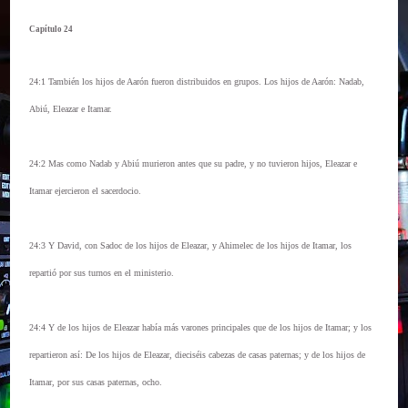
Capítulo 24
24:1 También los hijos de Aarón fueron distribuidos en grupos. Los hijos de Aarón: Nadab,
Abiú, Eleazar e Itamar.
24:2 Mas como Nadab y Abiú murieron antes que su padre, y no tuvieron hijos, Eleazar e
Itamar ejercieron el sacerdocio.
24:3 Y David, con Sadoc de los hijos de Eleazar, y Ahimelec de los hijos de Itamar, los
repartió por sus turnos en el ministerio.
24:4 Y de los hijos de Eleazar había más varones principales que de los hijos de Itamar; y los
repartieron así: De los hijos de Eleazar, dieciséis cabezas de casas paternas; y de los hijos de
Itamar, por sus casas paternas, ocho.