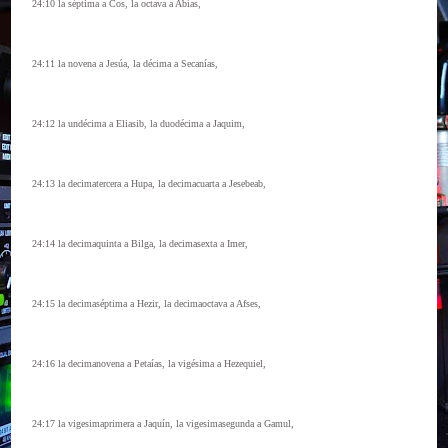
24:10 la séptima a Cos, la octava a Abías,
24:11 la novena a Jesúa, la décima a Secanías,
24:12 la undécima a Eliasib, la duodécima a Jaquim,
24:13 la decimatercera a Hupa, la decimacuarta a Jesebeab,
24:14 la decimaquinta a Bilga, la decimasexta a Imer,
24:15 la decimaséptima a Hezir, la decimaoctava a Afses,
24:16 la decimanovena a Petaías, la vigésima a Hezequiel,
24:17 la vigesimaprimera a Jaquín, la vigesimasegunda a Gamul,