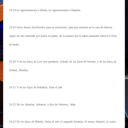
24:18 la vigesimatercera a Delaía, la vigesimacuarta a Maazías.
24:19 Estos fueron distribuidos para su ministerio, para que entrasen en la casa de Jehová,
según les fue ordenado por Aarón su padre, de la manera que le había mandado Jehová el Dios
de Israel.
24:20 Y de los hijos de Leví que quedaron: Subael, de los hijos de Amram; y de los hijos de
Subael, Jehedías.
24:21 Y de los hijos de Rehabías, Isías el jefe.
24:22 De los izharitas, Selomot; e hijo de Selomot, Jahat.
24:23 De los hijos de Hebrón: Jerías el jefe, el segundo Amarías, el tercero Jahaziel, el cuarto