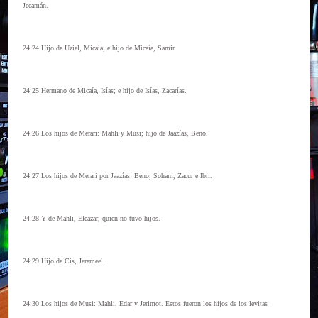
Jecamán.
24:24 Hijo de Uziel, Micaía; e hijo de Micaía, Samir.
24:25 Hermano de Micaía, Isías; e hijo de Isías, Zacarías.
24:26 Los hijos de Merari: Mahli y Musi; hijo de Jaazías, Beno.
24:27 Los hijos de Merari por Jaazías: Beno, Soham, Zacur e Ibri.
24:28 Y de Mahli, Eleazar, quien no tuvo hijos.
24:29 Hijo de Cis, Jerameel.
24:30 Los hijos de Musi: Mahli, Edar y Jerimot. Estos fueron los hijos de los levitas