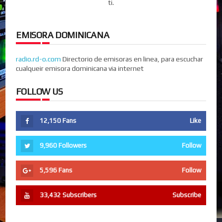
ti.
EMISORA DOMINICANA
radio.rd-o.com
Directorio de emisoras en linea, para escuchar
cualqueir emisora dominicana via internet
FOLLOW US
12,150
Fans
Like
9,960
Followers
Follow
5,596
Fans
Follow
33,432
Subscribers
Subscribe