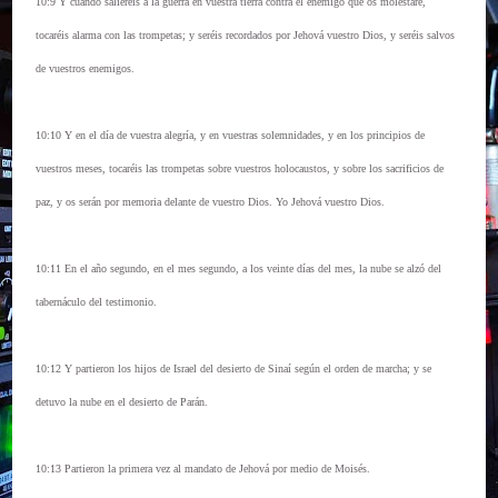
10:9 Y cuando saliereis a la guerra en vuestra tierra contra el enemigo que os molestare,
tocaréis alarma con las trompetas; y seréis recordados por Jehová vuestro Dios, y seréis salvos
de vuestros enemigos.
10:10 Y en el día de vuestra alegría, y en vuestras solemnidades, y en los principios de
vuestros meses, tocaréis las trompetas sobre vuestros holocaustos, y sobre los sacrificios de
paz, y os serán por memoria delante de vuestro Dios. Yo Jehová vuestro Dios.
10:11 En el año segundo, en el mes segundo, a los veinte días del mes, la nube se alzó del
tabernáculo del testimonio.
10:12 Y partieron los hijos de Israel del desierto de Sinaí según el orden de marcha; y se
detuvo la nube en el desierto de Parán.
10:13 Partieron la primera vez al mandato de Jehová por medio de Moisés.