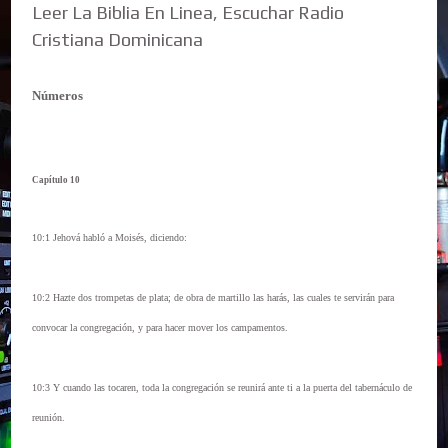
Leer La Biblia En Linea, Escuchar Radio
Cristiana Dominicana
Números
Capítulo 10
10:1 Jehová habló a Moisés, diciendo:
10:2 Hazte dos trompetas de plata; de obra de martillo las harás, las cuales te servirán para
convocar la congregación, y para hacer mover los campamentos.
10:3 Y cuando las tocaren, toda la congregación se reunirá ante ti a la puerta del tabernáculo de
reunión.