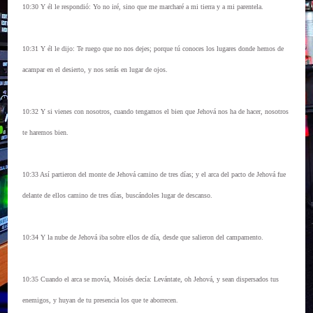
10:30 Y él le respondió: Yo no iré, sino que me marcharé a mi tierra y a mi parentela.
10:31 Y él le dijo: Te ruego que no nos dejes; porque tú conoces los lugares donde hemos de
acampar en el desierto, y nos serás en lugar de ojos.
10:32 Y si vienes con nosotros, cuando tengamos el bien que Jehová nos ha de hacer, nosotros
te haremos bien.
10:33 Así partieron del monte de Jehová camino de tres días; y el arca del pacto de Jehová fue
delante de ellos camino de tres días, buscándoles lugar de descanso.
10:34 Y la nube de Jehová iba sobre ellos de día, desde que salieron del campamento.
10:35 Cuando el arca se movía, Moisés decía: Levántate, oh Jehová, y sean dispersados tus
enemigos, y huyan de tu presencia los que te aborrecen.