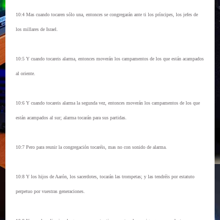
10:4 Mas cuando tocaren sólo una, entonces se congregarán ante ti los príncipes, los jefes de
los millares de Israel.
10:5 Y cuando tocareis alarma, entonces moverán los campamentos de los que están acampados
al oriente.
10:6 Y cuando tocareis alarma la segunda vez, entonces moverán los campamentos de los que
están acampados al sur; alarma tocarán para sus partidas.
10:7 Pero para reunir la congregación tocaréis, mas no con sonido de alarma.
10:8 Y los hijos de Aarón, los sacerdotes, tocarán las trompetas; y las tendréis por estatuto
perpetuo por vuestras generaciones.