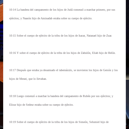
10:14 La bandera del campamento de los hijos de Judá comenzó a marchar primero, por sus
ejércitos; y Naasón hijo de Aminadab estaba sobre su cuerpo de ejército.
10:15 Sobre el cuerpo de ejército de la tribu de los hijos de Isacar, Natanael hijo de Zuar.
10:16 Y sobre el cuerpo de ejército de la tribu de los hijos de Zabulón, Eliab hijo de Helón.
10:17 Después que estaba ya desarmado el tabernáculo, se movieron los hijos de Gersón y los
hijos de Merari, que lo llevaban.
10:18 Luego comenzó a marchar la bandera del campamento de Rubén por sus ejércitos; y
Elisur hijo de Sedeur estaba sobre su cuerpo de ejército.
10:19 Sobre el cuerpo de ejército de la tribu de los hijos de Simeón, Selumiel hijo de