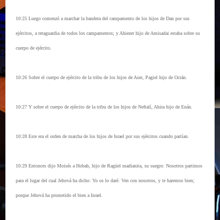
10:25 Luego comenzó a marchar la bandera del campamento de los hijos de Dan por sus
ejércitos, a retaguardia de todos los campamentos; y Ahiezer hijo de Amisadai estaba sobre su
cuerpo de ejército.
10:26 Sobre el cuerpo de ejército de la tribu de los hijos de Aser, Pagiel hijo de Ocrán.
10:27 Y sobre el cuerpo de ejército de la tribu de los hijos de Neftalí, Ahira hijo de Enán.
10:28 Este era el orden de marcha de los hijos de Israel por sus ejércitos cuando partían.
10:29 Entonces dijo Moisés a Hobab, hijo de Ragüel madianita, su suegro: Nosotros partimos
para el lugar del cual Jehová ha dicho: Yo os lo daré. Ven con nosotros, y te haremos bien;
porque Jehová ha prometido el bien a Israel.