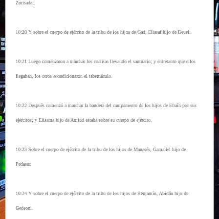
Zurisadai.
10:20 Y sobre el cuerpo de ejército de la tribu de los hijos de Gad, Eliasaf hijo de Deuel.
10:21 Luego comenzaron a marchar los coatitas llevando el santuario; y entretanto que ellos
llegaban, los otros acondicionaron el tabernáculo.
10:22 Después comenzó a marchar la bandera del campamento de los hijos de Efraín por sus
ejércitos; y Elisama hijo de Amiud estaba sobre su cuerpo de ejército.
10:23 Sobre el cuerpo de ejército de la tribu de los hijos de Manasés, Gamaliel hijo de
Pedasur.
10:24 Y sobre el cuerpo de ejército de la tribu de los hijos de Benjamín, Abidán hijo de
Gedeoni.