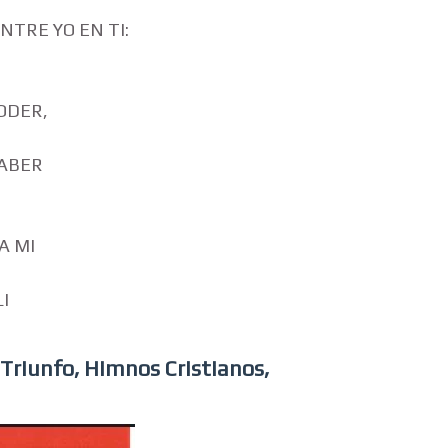
NTRE YO EN TI:
ODER,
SABER
A MI
I
 Triunfo, Himnos Cristianos,