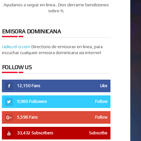
Ayudanos a seguir en linea.. Dios derrame bendiciones
sobre ti.
EMISORA DOMINICANA
radio.rd-o.com
Directorio de emisoras en linea, para
escuchar cualqueir emisora dominicana via internet
FOLLOW US
12,150
Fans
Like
9,960
Followers
Follow
5,596
Fans
Follow
33,432
Subscribers
Subscribe