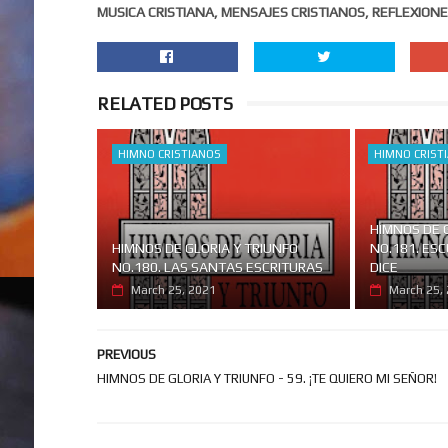
MUSICA CRISTIANA, MENSAJES CRISTIANOS, REFLEXIONE
RELATED POSTS
HIMNO CRISTIANOS
HIMNO CRIST
HIMNOS DE 
HIMNOS DE GLORIA Y TRIUNFO
NO.181. ES
NO.180. LAS SANTAS ESCRITURAS
DICE
March 25, 2021
March 25,
PREVIOUS
HIMNOS DE GLORIA Y TRIUNFO - 59. ¡TE QUIERO MI SEÑOR!