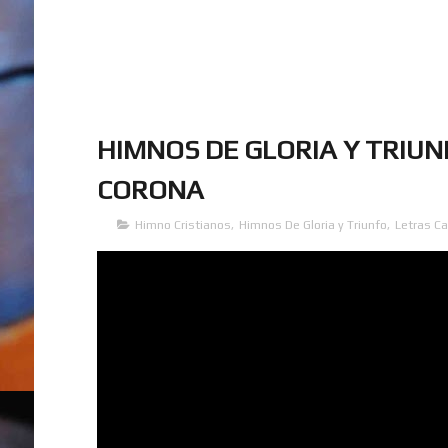
HIMNOS DE GLORIA Y TRIUNF
CORONA
Himno Cristianos
,
Himnos De Gloria y Triunfo
,
Letras Ca