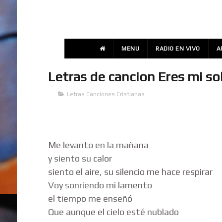
MENU
RADIO EN VIVO
A
Letras de cancion Eres mi s
Letras Canciones Cristianas
Me levanto en la mañana
y siento su calor
siento el aire, su silencio me hace respirar
Voy sonriendo mi lamento
el tiempo me enseñó
Que aunque el cielo esté nublado