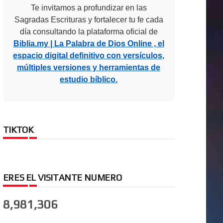
Te invitamos a profundizar en las
Sagradas Escrituras y fortalecer tu fe cada
día consultando la plataforma oficial de
Biblia.my | La Palabra de Dios Online , el
espacio digital definitivo con versículos,
múltiples versiones y herramientas de
estudio bíblico.
TIKTOK
ERES EL VISITANTE NUMERO
8,981,306