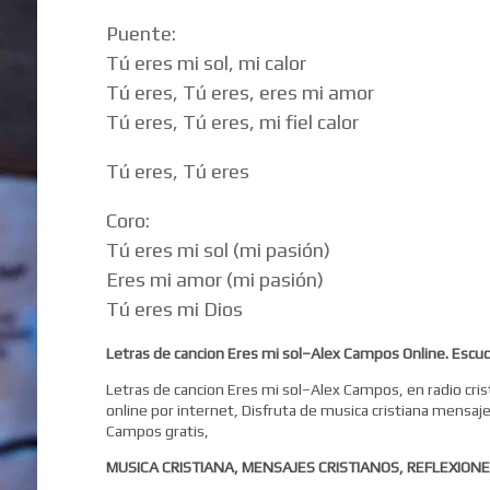
Puente:
Tú eres mi sol, mi calor
Tú eres, Tú eres, eres mi amor
Tú eres, Tú eres, mi fiel calor
Tú eres, Tú eres
Coro:
Tú eres mi sol (mi pasión)
Eres mi amor (mi pasión)
Tú eres mi Dios
Letras de cancion Eres mi sol–Alex Campos Online. Escu
Letras de cancion Eres mi sol–Alex Campos, en radio cri
online por internet, Disfruta de musica cristiana mensaj
Campos gratis,
MUSICA CRISTIANA, MENSAJES CRISTIANOS, REFLEXIONE