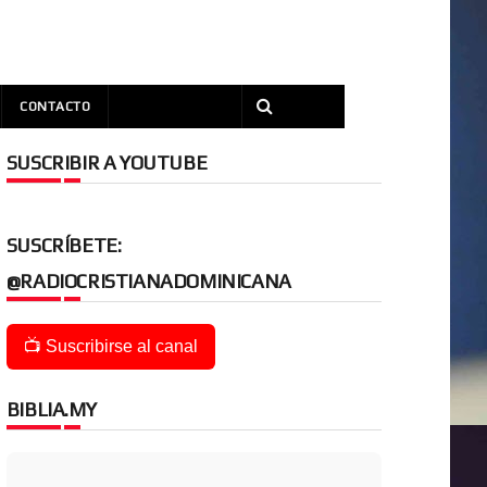
CONTACTO
SUSCRIBIR A YOUTUBE
SUSCRÍBETE:
@RADIOCRISTIANADOMINICANA
📺 Suscribirse al canal
BIBLIA.MY