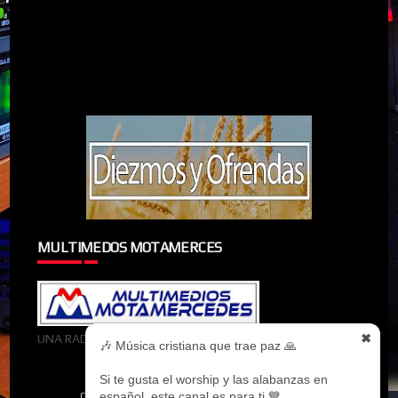
MULTIMEDOS MOTAMERCES
UNA RADIOMIEMBRO DE MULTIMEDOS MOTAMERCES
✖
🎶 Música cristiana que trae paz 🙏
Si te gusta el worship y las alabanzas en
español, este canal es para ti 💙
CREATED BY
SORATEMPLATES
| DISTRIBUTED BY