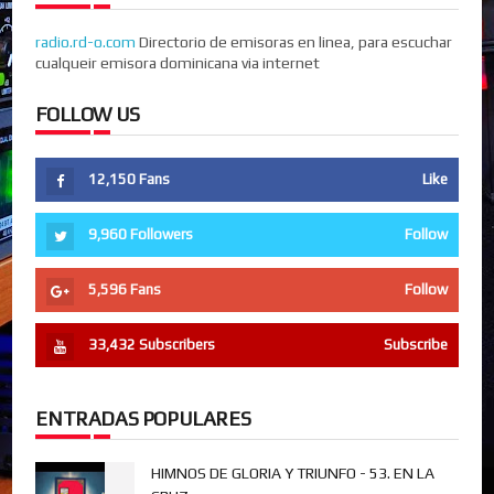
radio.rd-o.com
Directorio de emisoras en linea, para escuchar
cualqueir emisora dominicana via internet
FOLLOW US
12,150
Fans
Like
9,960
Followers
Follow
5,596
Fans
Follow
33,432
Subscribers
Subscribe
ENTRADAS POPULARES
HIMNOS DE GLORIA Y TRIUNFO - 53. EN LA