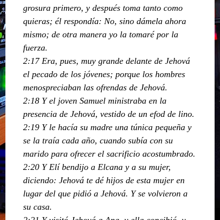
grosura primero, y después toma tanto como
quieras; él respondía: No, sino dámela ahora
mismo; de otra manera yo la tomaré por la
fuerza.
2:17 Era, pues, muy grande delante de Jehová
el pecado de los jóvenes; porque los hombres
menospreciaban las ofrendas de Jehová.
2:18 Y el joven Samuel ministraba en la
presencia de Jehová, vestido de un efod de lino.
2:19 Y le hacía su madre una túnica pequeña y
se la traía cada año, cuando subía con su
marido para ofrecer el sacrificio acostumbrado.
2:20 Y Elí bendijo a Elcana y a su mujer,
diciendo: Jehová te dé hijos de esta mujer en
lugar del que pidió a Jehová. Y se volvieron a
su casa.
2:21 Y visitó Jehová a Ana, y ella concibió, y