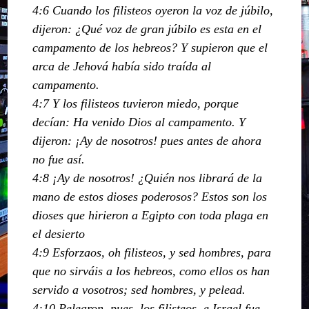
4:6 Cuando los filisteos oyeron la voz de júbilo,
dijeron: ¿Qué voz de gran júbilo es esta en el
campamento de los hebreos? Y supieron que el
arca de Jehová había sido traída al
campamento.
4:7 Y los filisteos tuvieron miedo, porque
decían: Ha venido Dios al campamento. Y
dijeron: ¡Ay de nosotros! pues antes de ahora
no fue así.
4:8 ¡Ay de nosotros! ¿Quién nos librará de la
mano de estos dioses poderosos? Estos son los
dioses que hirieron a Egipto con toda plaga en
el desierto
4:9 Esforzaos, oh filisteos, y sed hombres, para
que no sirváis a los hebreos, como ellos os han
servido a vosotros; sed hombres, y pelead.
4:10 Pelearon, pues, los filisteos, e Israel fue