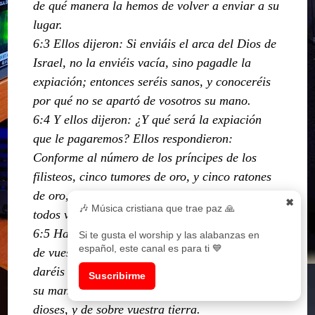
de qué manera la hemos de volver a enviar a su
lugar.
6:3 Ellos dijeron: Si enviáis el arca del Dios de
Israel, no la enviéis vacía, sino pagadle la
expiación; entonces seréis sanos, y conoceréis
por qué no se apartó de vosotros su mano.
6:4 Y ellos dijeron: ¿Y qué será la expiación
que le pagaremos? Ellos respondieron:
Conforme al número de los príncipes de los
filisteos, cinco tumores de oro, y cinco ratones
de oro, porque una misma plaga ha afligido a
✖
🎶 Música cristiana que trae paz 🙏
todos vosotros y a vuestros príncipes.
6:5 Haréis, pues, figuras de vuestros tumores, y
Si te gusta el worship y las alabanzas en
español, este canal es para ti 💙
de vuestros ratones que destruyen la tierra, y
daréis gloria al Dios de Israel; quizá aliviará
Suscribirme
su mano de sobre vosotros y de sobre vuestros
dioses, y de sobre vuestra tierra.