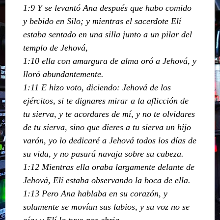
1:9 Y se levantó Ana después que hubo comido
y bebido en Silo; y mientras el sacerdote Elí
estaba sentado en una silla junto a un pilar del
templo de Jehová,
1:10 ella con amargura de alma oró a Jehová, y
lloró abundantemente.
1:11 E hizo voto, diciendo: Jehová de los
ejércitos, si te dignares mirar a la aflicción de
tu sierva, y te acordares de mí, y no te olvidares
de tu sierva, sino que dieres a tu sierva un hijo
varón, yo lo dedicaré a Jehová todos los días de
su vida, y no pasará navaja sobre su cabeza.
1:12 Mientras ella oraba largamente delante de
Jehová, Elí estaba observando la boca de ella.
1:13 Pero Ana hablaba en su corazón, y
solamente se movían sus labios, y su voz no se
oía; y Elí la tuvo por ebria.