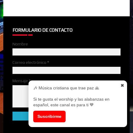
FORMULARIO DE CONTACTO
Nombre
Correo electrónico
*
Mensaje
*
✖
🎶 Música cristiana que trae paz 🙏
Si te gusta el worship y las alabanzas en
español, este canal es para ti 💙
Suscribirme