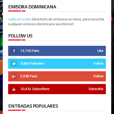
EMISORA DOMINICANA
radio.rd-o.com
Directorio de emisoras en linea, para escuchar
cualqueir emisora dominicana via internet
FOLLOW US
12,150
Fans
Like
9,960
Followers
Follow
5,596
Fans
Follow
33,432
Subscribers
Subscribe
ENTRADAS POPULARES