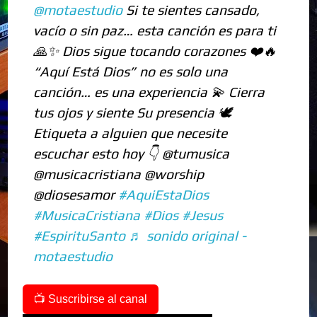
@motaestudio
Si te sientes cansado,
vacío o sin paz… esta canción es para ti
🙏✨ Dios sigue tocando corazones ❤️🔥
“Aquí Está Dios” no es solo una
canción… es una experiencia 💫 Cierra
tus ojos y siente Su presencia 🕊️
Etiqueta a alguien que necesite
escuchar esto hoy 👇 @tumusica
@musicacristiana @worship
@diosesamor
#AquiEstaDios
#MusicaCristiana
#Dios
#Jesus
#EspirituSanto
♬ sonido original -
motaestudio
📺 Suscribirse al canal