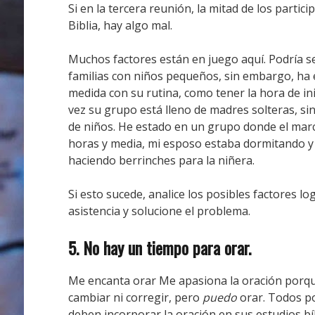
Si en la tercera reunión, la mitad de los partic
Biblia, hay algo mal.
Muchos factores están en juego aquí.
Podría s
familias con niños pequeños, sin embargo, ha e
medida con su rutina, como tener la hora de in
vez su grupo está lleno de madres solteras, 
de niños.
He estado en un grupo donde el mar
horas y media, mi esposo estaba dormitando y
haciendo berrinches para la niñera.
Si esto sucede, analice los posibles factores lo
asistencia y solucione el problema.
5. No hay un tiempo para orar.
Me encanta orar
Me apasiona la oración porq
cambiar ni corregir, pero
puedo
orar.
Todos po
deben incorporar la oración en sus estudios bí