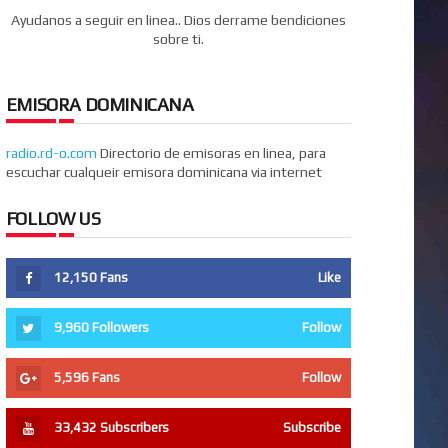
Ayudanos a seguir en linea.. Dios derrame bendiciones
sobre ti.
EMISORA DOMINICANA
radio.rd-o.com
Directorio de emisoras en linea, para
escuchar cualqueir emisora dominicana via internet
FOLLOW US
12,150
Fans
Like
9,960
Followers
Follow
5,596
Fans
Follow
33,432
Subscribers
Subscribe