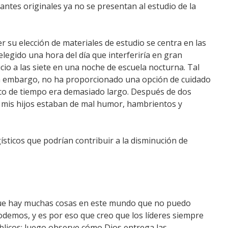
ipantes originales ya no se presentan al estudio de la
er su elección de materiales de estudio se centra en las
legido una hora del día que interferiría en gran
icio a las siete en una noche de escuela nocturna.
Tal
sin embargo, no ha proporcionado una opción de cuidado
co de tiempo era demasiado largo.
Después de dos
 mis hijos estaban de mal humor, hambrientos y
gísticos que podrían contribuir a la disminución de
ue hay muchas cosas en este mundo que no puedo
demos, y es por eso que creo que los líderes siempre
blicos;
luego observe cómo Dios entrega las