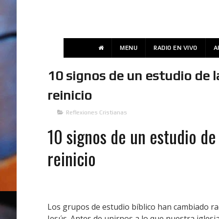
MENU
RADIO EN VIVO
A
10 signos de un estudio de l
reinicio
Reflexiones Cristianas
10 signos de un estudio de
reinicio
Los grupos de estudio bíblico han cambiado ra
Jesús.
Antes de unirnos a lo que nuestra igle