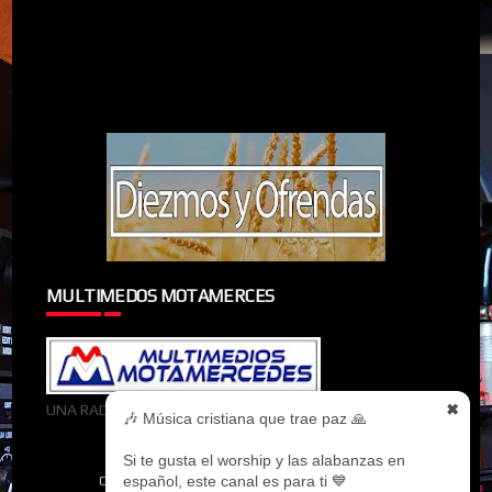
MULTIMEDOS MOTAMERCES
UNA RADIOMIEMBRO DE MULTIMEDOS MOTAMERCES
✖
🎶 Música cristiana que trae paz 🙏
Si te gusta el worship y las alabanzas en
español, este canal es para ti 💙
CREATED BY
SORATEMPLATES
| DISTRIBUTED BY