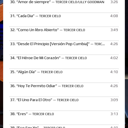
30.
“Amor de siempre”
3:26
— TERCER CIELO/LILLY GOODMAN
31.
“Cada Dia”
4:08
— TERCER CIELO
32.
“Como Un libro Abierto”
3:49
— TERCER CIELO
33.
“Desde El Principio [Versión Pop Cumbia]”
4:26
— TERCER CIELO
34.
“El Héroe De Mi Corazón”
4:02
— TERCER CIELO
35.
“Algún Día”
4:10
— TERCER CIELO
36.
“Hoy Te Permito Odiar”
4:26
— TERCER CIELO
37.
“El Uno Para El Otro”
3:09
— TERCER CIELO
38.
“Eres”
3:13
— TERCER CIELO
39.
“Ese Soy Yo”
4:10
— TERCER CIELO