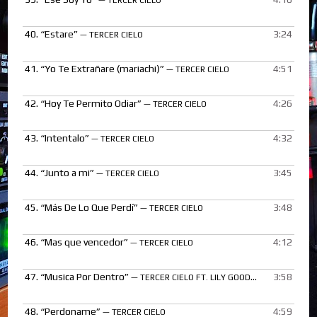
40.
“Estare”
3:24
— TERCER CIELO
41.
“Yo Te Extrañare (mariachi)”
4:51
— TERCER CIELO
42.
“Hoy Te Permito Odiar”
4:26
— TERCER CIELO
43.
“Intentalo”
4:32
— TERCER CIELO
44.
“Junto a mi”
3:45
— TERCER CIELO
45.
“Más De Lo Que Perdí”
3:48
— TERCER CIELO
46.
“Mas que vencedor”
4:12
— TERCER CIELO
47.
“Musica Por Dentro”
3:58
— TERCER CIELO FT. LILY GOODMAN
48.
“Perdoname”
4:59
— TERCER CIELO