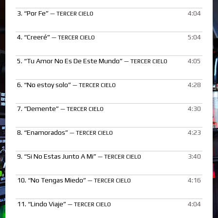
3.
“Por Fe”
4:04
— TERCER CIELO
4.
“Creeré”
5:04
— TERCER CIELO
5.
“Tu Amor No Es De Este Mundo”
4:05
— TERCER CIELO
6.
“No estoy solo”
4:28
— TERCER CIELO
7.
“Demente”
4:30
— TERCER CIELO
8.
“Enamorados”
4:23
— TERCER CIELO
9.
“Si No Estas Junto A Mi”
3:40
— TERCER CIELO
10.
“No Tengas Miedo”
4:16
— TERCER CIELO
11.
“Lindo Viaje”
4:04
— TERCER CIELO