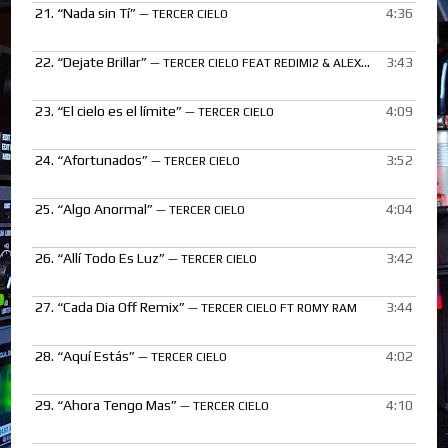
21.
“Nada sin Tí”
4:36
— TERCER CIELO
22.
“Dejate Brillar”
3:43
— TERCER CIELO FEAT REDIMI2 & ALEX ZURDO
23.
“El cielo es el límite”
4:09
— TERCER CIELO
24.
“Afortunados”
3:52
— TERCER CIELO
25.
“Algo Anormal”
4:04
— TERCER CIELO
26.
“Allí Todo Es Luz”
3:42
— TERCER CIELO
27.
“Cada Dia Off Remix”
3:44
— TERCER CIELO FT ROMY RAM
28.
“Aquí Estás”
4:02
— TERCER CIELO
29.
“Ahora Tengo Mas”
4:10
— TERCER CIELO