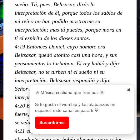
sueño. Tú, pues, Beltsasar, dirás la
interpretación de él, porque todos los sabios de
mi reino no han podido mostrarme su
interpretación; mas tú puedes, porque mora en
ti el espíritu de los dioses santos.
4:19 Entonces Daniel, cuyo nombre era
Beltsasar, quedó atónito casi una hora, y sus
pensamientos lo turbaban. El rey habló y dijo:
Beltsasar, no te turben ni el sueño ni su
interpretación. Beltsasar respondió y dijo:
Señor mío, el sueño sea para tus enemigos, y su
✖
🎶 Música cristiana que trae paz 🙏
interpretación para los que mal te quieren.
Si te gusta el worship y las alabanzas en
4:20 El árbol que viste, que crecía y se hacía
español, este canal es para ti 💙
fuerte, y cuya copa llegaba hasta el cielo, y que
se veía desde todos los confines de la tierra,
Suscribirme
4:21 cuyo follaje era hermoso, y su fruto
abundante, y en que había alimento para todos,