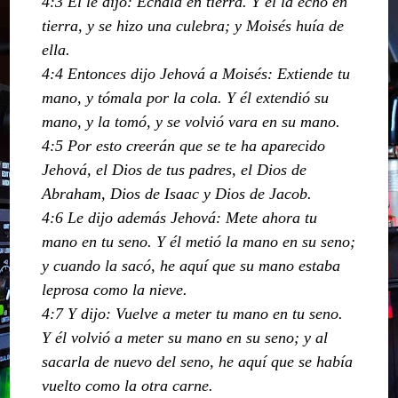
4:3 El le dijo: Echala en tierra. Y él la echó en
tierra, y se hizo una culebra; y Moisés huía de
ella.
4:4 Entonces dijo Jehová a Moisés: Extiende tu
mano, y tómala por la cola. Y él extendió su
mano, y la tomó, y se volvió vara en su mano.
4:5 Por esto creerán que se te ha aparecido
Jehová, el Dios de tus padres, el Dios de
Abraham, Dios de Isaac y Dios de Jacob.
4:6 Le dijo además Jehová: Mete ahora tu
mano en tu seno. Y él metió la mano en su seno;
y cuando la sacó, he aquí que su mano estaba
leprosa como la nieve.
4:7 Y dijo: Vuelve a meter tu mano en tu seno.
Y él volvió a meter su mano en su seno; y al
sacarla de nuevo del seno, he aquí que se había
vuelto como la otra carne.