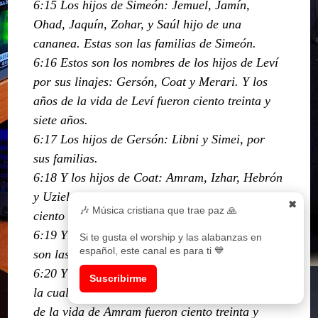
6:15 Los hijos de Simeón: Jemuel, Jamín,
Ohad, Jaquín, Zohar, y Saúl hijo de una
cananea. Estas son las familias de Simeón.
6:16 Estos son los nombres de los hijos de Leví
por sus linajes: Gersón, Coat y Merari. Y los
años de la vida de Leví fueron ciento treinta y
siete años.
6:17 Los hijos de Gersón: Libni y Simei, por
sus familias.
6:18 Y los hijos de Coat: Amram, Izhar, Hebrón
y Uziel. Y los años de la vida de Coat fueron
✖
🎶 Música cristiana que trae paz 🙏
ciento treinta y tres años.
6:19 Y los hijos de Merari: Mahli y Musi. Estas
Si te gusta el worship y las alabanzas en
español, este canal es para ti 💙
son las familas de Leví por sus linajes.
6:20 Y Amram tomó por mujer a Jocabed su tía,
Suscribirme
la cual dio a luz a Aarón y a Moisés. Y los años
de la vida de Amram fueron ciento treinta y