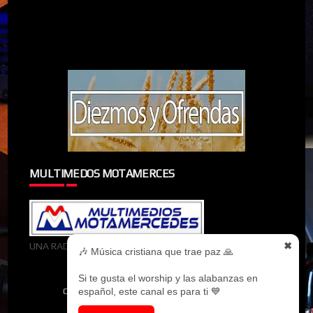
MULTIMEDOS MOTAMERCES
UNA RADIOMIEMBRO DE MULTIMEDOS MOTAMERCES
✖
🎶 Música cristiana que trae paz 🙏
Si te gusta el worship y las alabanzas en
español, este canal es para ti 💙
CREATED BY
SORATEMPLATES
| DISTRIBUTED BY
MYBLOGGERTHEMES