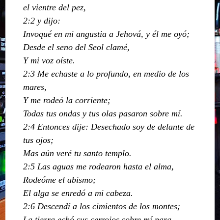
el vientre del pez,
2:2 y dijo:
Invoqué en mi angustia a Jehová, y él me oyó;
Desde el seno del Seol clamé,
Y mi voz oíste.
2:3 Me echaste a lo profundo, en medio de los
mares,
Y me rodeó la corriente;
Todas tus ondas y tus olas pasaron sobre mí.
2:4 Entonces dije: Desechado soy de delante de
tus ojos;
Mas aún veré tu santo templo.
2:5 Las aguas me rodearon hasta el alma,
Rodeóme el abismo;
El alga se enredó a mi cabeza.
2:6 Descendí a los cimientos de los montes;
La tierra echó sus cerrojos sobre mí para