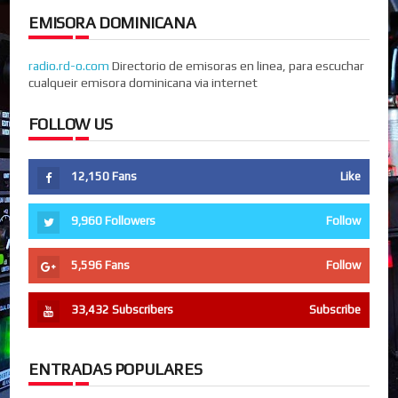
EMISORA DOMINICANA
radio.rd-o.com
Directorio de emisoras en linea, para escuchar
cualqueir emisora dominicana via internet
FOLLOW US
12,150
Fans
Like
9,960
Followers
Follow
5,596
Fans
Follow
33,432
Subscribers
Subscribe
ENTRADAS POPULARES