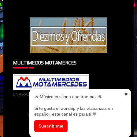
MULTIMEDOS MOTAMERCES
✖
UNA RADIOMIEMBRO DE MULTIMEDOS MOTAMERCES
🎶 Música cristiana que trae paz 🙏
Si te gusta el worship y las alabanzas en
español, este canal es para ti 💙
CREATED BY
SORATEMPLATES
| DISTRIBUTED BY
MYBLOGGERTHEMES
Suscribirme