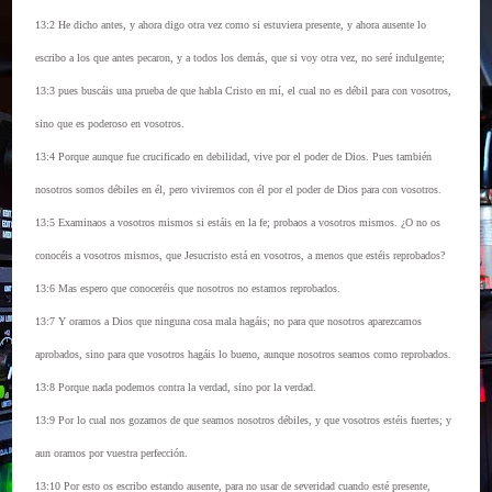
13:2 He dicho antes, y ahora digo otra vez como si estuviera presente, y ahora ausente lo
escribo a los que antes pecaron, y a todos los demás, que si voy otra vez, no seré indulgente;
13:3 pues buscáis una prueba de que habla Cristo en mí, el cual no es débil para con vosotros,
sino que es poderoso en vosotros.
13:4 Porque aunque fue crucificado en debilidad, vive por el poder de Dios. Pues también
nosotros somos débiles en él, pero viviremos con él por el poder de Dios para con vosotros.
13:5 Examinaos a vosotros mismos si estáis en la fe; probaos a vosotros mismos. ¿O no os
conocéis a vosotros mismos, que Jesucristo está en vosotros, a menos que estéis reprobados?
13:6 Mas espero que conoceréis que nosotros no estamos reprobados.
13:7 Y oramos a Dios que ninguna cosa mala hagáis; no para que nosotros aparezcamos
aprobados, sino para que vosotros hagáis lo bueno, aunque nosotros seamos como reprobados.
13:8 Porque nada podemos contra la verdad, sino por la verdad.
13:9 Por lo cual nos gozamos de que seamos nosotros débiles, y que vosotros estéis fuertes; y
aun oramos por vuestra perfección.
13:10 Por esto os escribo estando ausente, para no usar de severidad cuando esté presente,