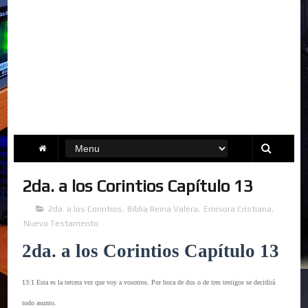
2da. a los Corintios Capítulo 13
2da. a los Corintios
,
Biblia Reina Valera
,
Emisora Cristiana
,
Nuevo Testamento
2da. a los Corintios Capítulo 13
13:1 Esta es la tercera vez que voy a vosotros. Por boca de dos o de tres testigos se decidirá
todo asunto.