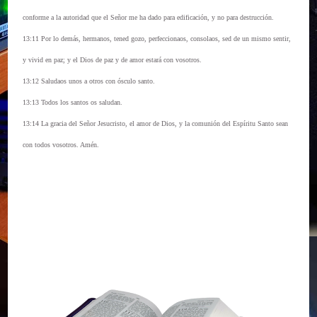
conforme a la autoridad que el Señor me ha dado para edificación, y no para destrucción.
13:11 Por lo demás, hermanos, tened gozo, perfeccionaos, consolaos, sed de un mismo sentir,
y vivid en paz; y el Dios de paz y de amor estará con vosotros.
13:12 Saludaos unos a otros con ósculo santo.
13:13 Todos los santos os saludan.
13:14 La gracia del Señor Jesucristo, el amor de Dios, y la comunión del Espíritu Santo sean
con todos vosotros. Amén.