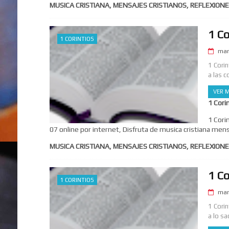
MUSICA CRISTIANA, MENSAJES CRISTIANOS, REFLEXIONE
1 Co
1 CORINTIOS
mar
1 Cori
a las c
VER M
1 Cori
1 Cori
07 online por internet, Disfruta de musica cristiana mens
MUSICA CRISTIANA, MENSAJES CRISTIANOS, REFLEXIONE
1 Co
1 CORINTIOS
mar
1 Corin
a lo s