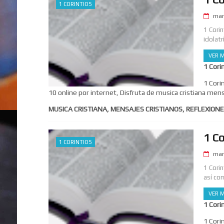
1 CORINTIOS
mar
1 Cori
idolatr
VER M
1 Cori
1 Cori
10 online por internet, Disfruta de musica cristiana mens
MUSICA CRISTIANA, MENSAJES CRISTIANOS, REFLEXIONE
1 Co
1 CORINTIOS
mar
1 Cori
así com
VER M
1 Cori
1 Cori