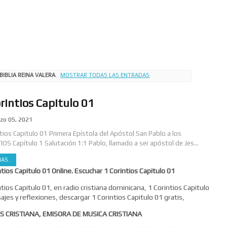
BIBLIA REINA VALERA
.
MOSTRAR TODAS LAS ENTRADAS
rintios Capitulo 01
zo 05, 2021
ntios Capitulo 01 Primera Epístola del Apóstol San Pablo a los
IOS Capítulo 1 Salutación 1:1 Pablo, llamado a ser apóstol de Jes...
AS..
ntios Capitulo 01 Online. Escuchar 1 Corintios Capitulo 01
ntios Capitulo 01, en radio cristiana dominicana, 1 Corintios Capitulo
ajes y reflexiones, descargar 1 Corintios Capitulo 01 gratis,
S CRISTIANA, EMISORA DE MUSICA CRISTIANA