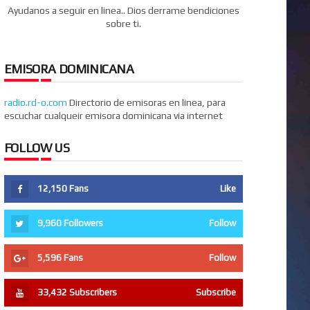
Ayudanos a seguir en linea.. Dios derrame bendiciones
sobre ti.
EMISORA DOMINICANA
radio.rd-o.com
Directorio de emisoras en linea, para
escuchar cualqueir emisora dominicana via internet
FOLLOW US
12,150
Fans
Like
9,960
Followers
Follow
5,596
Fans
Follow
33,432
Subscribers
Subscribe