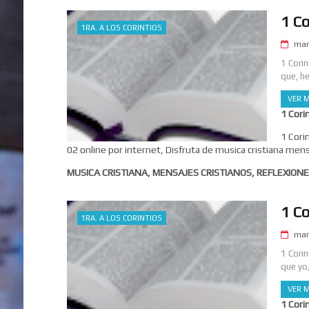
1 Co
1RA. A LOS CORINTIOS
mar
1 Cori
que, h
VER M
1 Cori
1 Cori
02 online por internet, Disfruta de musica cristiana mens
MUSICA CRISTIANA, MENSAJES CRISTIANOS, REFLEXIONE
1 Co
1RA. A LOS CORINTIOS
mar
1 Cori
que yo
VER M
1 Cori