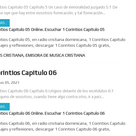
ntios Capitulo 05 Capítulo 5 Un caso de inmoralidad juzgado 5:1 De
se oye que hay entre vosotros fornicación, y tal fornicación...
AS..
ntios Capitulo 05 Online. Escuchar 1 Corintios Capitulo 05
ntios Capitulo 05, en radio cristiana dominicana, 1 Corintios Capitulo
ajes y reflexiones, descargar 1 Corintios Capitulo 05 gratis,
S CRISTIANA, EMISORA DE MUSICA CRISTIANA
rintios Capitulo 06
zo 05, 2021
tios Capitulo 06 Capítulo 6 Litigios delante de los incrédulos 6:1
guno de vosotros, cuando tiene algo contra otro, ir a juici...
AS..
ntios Capitulo 06 Online. Escuchar 1 Corintios Capitulo 06
ntios Capitulo 06, en radio cristiana dominicana, 1 Corintios Capitulo
ajes y reflexiones, descargar 1 Corintios Capitulo 06 gratis,