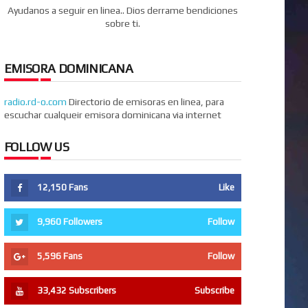
Ayudanos a seguir en linea.. Dios derrame bendiciones
sobre ti.
EMISORA DOMINICANA
radio.rd-o.com
Directorio de emisoras en linea, para
escuchar cualqueir emisora dominicana via internet
FOLLOW US
12,150
Fans
Like
9,960
Followers
Follow
5,596
Fans
Follow
33,432
Subscribers
Subscribe