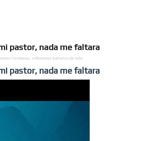
mi pastor, nada me faltara
xiones Cristianas
,
reflexiones-balsamo-de-vida
mi pastor, nada me faltara