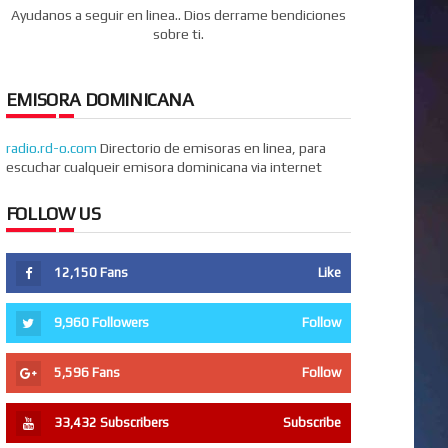
Ayudanos a seguir en linea.. Dios derrame bendiciones
sobre ti.
EMISORA DOMINICANA
radio.rd-o.com
Directorio de emisoras en linea, para
escuchar cualqueir emisora dominicana via internet
FOLLOW US
12,150
Fans
Like
9,960
Followers
Follow
5,596
Fans
Follow
33,432
Subscribers
Subscribe