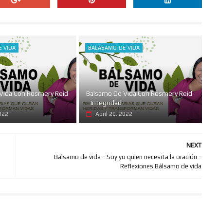
-VIDA
BALASAMO-DE-VIDA
Vida Con Rosmery Reid
Balsamo De Vida Con Rosmery Reid
- Integridad
2022
April 20, 2022
NEXT
Balsamo de vida - Soy yo quien necesita la oración -
Reflexiones Bálsamo de vida