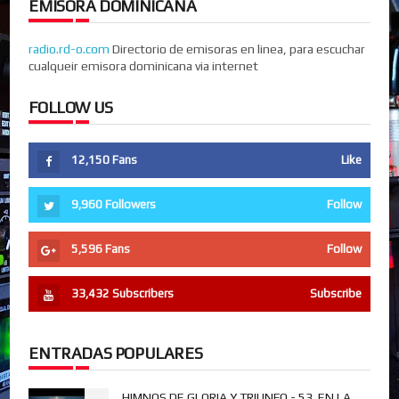
EMISORA DOMINICANA
radio.rd-o.com
Directorio de emisoras en linea, para escuchar
cualqueir emisora dominicana via internet
FOLLOW US
12,150
Fans
Like
9,960
Followers
Follow
5,596
Fans
Follow
33,432
Subscribers
Subscribe
ENTRADAS POPULARES
HIMNOS DE GLORIA Y TRIUNFO - 53. EN LA