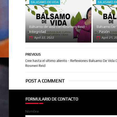
BALASAMO-DE-VIDA
BALASAMO-DE
Bálsamo de vida con Rosmery Reid -
Balsamo De 
Integridad
- Pasión
April 22, 2022
April 21, 
PREVIOUS
Cree hasta el ultimo aliento - Reflexiones Balsamo De Vida 
Rosmeri Reid
POST A COMMENT
FORMULARIO DE CONTACTO
Nombre