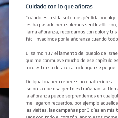
Cuidado con lo que añoras
Cuándo es la vida sufrimos pérdida por algo
les ha pasado pero solemos sentir aflicció
llama añoranza, recordamos con dolor y tri
fácil invadirnos por la añoranza cuando tod
El salmo 137 el lamento del pueblo de Israe
que me conmueve mucho de ese capítulo es c
mi diestra su destreza mi lengua se pegue a
De igual manera refiere sino enaltecíere a 
se nota que esa gente extrañaban su tierra
la añoranza puede sorprendernos en cualq
me llegaron recuerdos, por ejemplo aquellos
las visitas, las campañas por 3 días en mis
Dios con todo el corazón, añoro esos mome