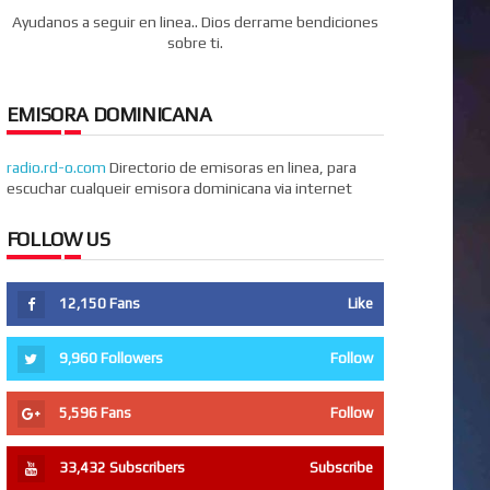
Ayudanos a seguir en linea.. Dios derrame bendiciones
sobre ti.
EMISORA DOMINICANA
radio.rd-o.com
Directorio de emisoras en linea, para
escuchar cualqueir emisora dominicana via internet
FOLLOW US
12,150
Fans
Like
9,960
Followers
Follow
5,596
Fans
Follow
33,432
Subscribers
Subscribe