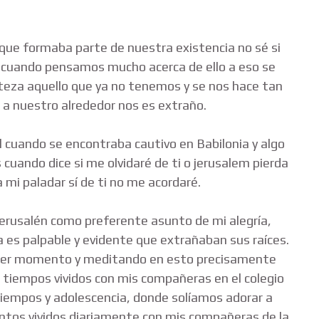
 que formaba parte de nuestra existencia no sé si
n, cuando pensamos mucho acerca de ello a eso se
steza aquello que ya no tenemos y se nos hace tan
o a nuestro alrededor nos es extraño.
l cuando se encontraba cautivo en Babilonia y algo
uando dice si me olvidaré de ti o jerusalem pierda
 mi paladar sí de ti no me acordaré.
Jerusalén como preferente asunto de mi alegría,
 es palpable y evidente que extrañaban sus raíces.
uier momento y meditando en esto precisamente
 tiempos vividos con mis compañeras en el colegio
 tiempos y adolescencia, donde solíamos adorar a
ntos vividos diariamente con mis compañeras de la