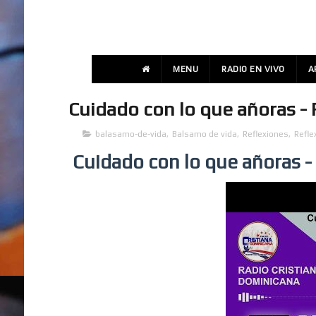
MENU
RADIO EN VIVO
A
Cuidado con lo que añoras -
balasamo-de-vida
,
Balsamo de vida
,
Reflexiones
,
Refle
Cuidado con lo que añoras -