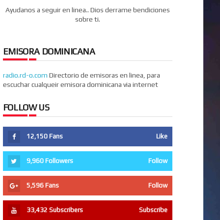
Ayudanos a seguir en linea.. Dios derrame bendiciones
sobre ti.
EMISORA DOMINICANA
radio.rd-o.com
Directorio de emisoras en linea, para
escuchar cualqueir emisora dominicana via internet
FOLLOW US
12,150
Fans
Like
9,960
Followers
Follow
5,596
Fans
Follow
33,432
Subscribers
Subscribe