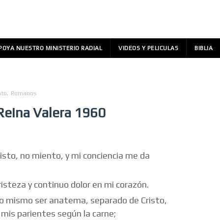
POYA NUESTRO MINISTERIO RADIAL
VIDEOS Y PELICULAS
BIBLIA
nto
,
Romanos
 Reina Valera 1960
sto, no miento, y mi conciencia me da
steza y continuo dolor en mi corazón.
o mismo ser anatema, separado de Cristo,
mis parientes según la carne;