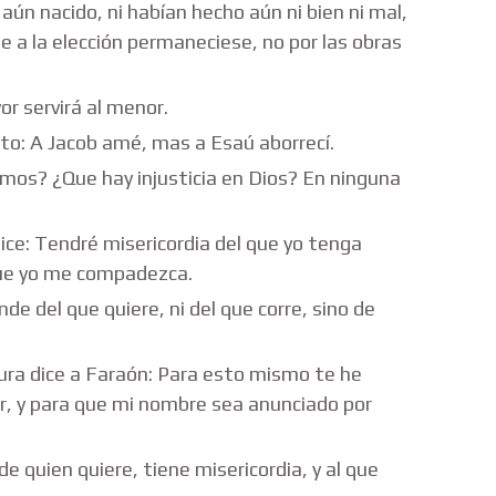
ún nacido, ni habían hecho aún ni bien ni mal,
e a la elección permaneciese, no por las obras
or servirá al menor.
o: A Jacob amé, mas a Esaú aborrecí.
mos? ¿Que hay injusticia en Dios? En ninguna
ce: Tendré misericordia del que yo tenga
que yo me compadezca.
 del que quiere, ni del que corre, sino de
ura dice a Faraón: Para esto mismo te he
r, y para que mi nombre sea anunciado por
quien quiere, tiene misericordia, y al que