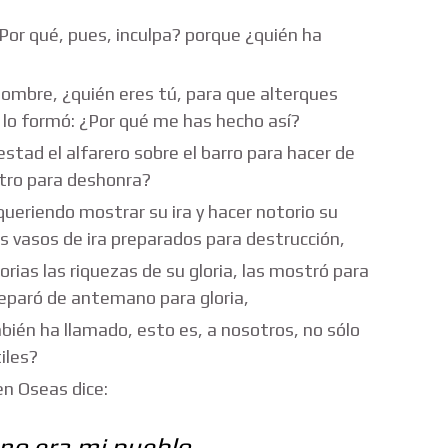
or qué, pues, inculpa? porque ¿quién ha
mbre, ¿quién eres tú, para que alterques
e lo formó: ¿Por qué me has hecho así?
tad el alfarero sobre el barro para hacer de
tro para deshonra?
ueriendo mostrar su ira y hacer notorio su
s vasos de ira preparados para destrucción,
ias las riquezas de su gloria, las mostró para
preparó de antemano para gloria,
ién ha llamado, esto es, a nosotros, no sólo
iles?
n Oseas dice:
no era mi pueblo,