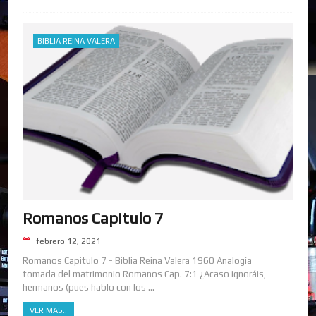
BIBLIA REINA VALERA
Romanos Capitulo 7
febrero 12, 2021
Romanos Capitulo 7 - Biblia Reina Valera 1960 Analogía
tomada del matrimonio Romanos Cap. 7:1 ¿Acaso ignoráis,
hermanos (pues hablo con los ...
VER MAS..