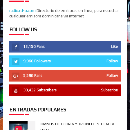
radio.rd-o.com
Directorio de emisoras en linea, para escuchar
cualqueir emisora dominicana via internet
FOLLOW US
12,150
Fans
Like
9,960
Followers
Follow
5,596
Fans
Follow
33,432
Subscribers
Subscribe
ENTRADAS POPULARES
HIMNOS DE GLORIA Y TRIUNFO - 53. EN LA