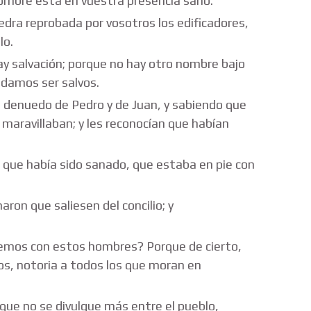
hombre está en vuestra presencia sano.
edra reprobada por vosotros los edificadores,
lo.
ay salvación; porque no hay otro nombre bajo
odamos ser salvos.
 denuedo de Pedro y de Juan, y sabiendo que
e maravillaban; y les reconocían que habían
 que había sido sanado, que estaba en pie con
ron que saliesen del concilio; y
remos con estos hombres? Porque de cierto,
los, notoria a todos los que moran en
que no se divulgue más entre el pueblo,