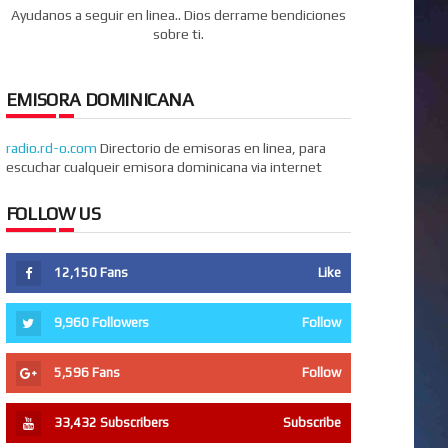
Ayudanos a seguir en linea.. Dios derrame bendiciones
sobre ti.
EMISORA DOMINICANA
radio.rd-o.com
Directorio de emisoras en linea, para
escuchar cualqueir emisora dominicana via internet
FOLLOW US
12,150
Fans
Like
9,960
Followers
Follow
5,596
Fans
Follow
33,432
Subscribers
Subscribe